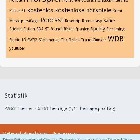
Hörbuch
Hörspiel-Podcast
Hörstück
Interview
kostenlos
kostenlose hörspiele
Kalkar 81
Krimi
Podcast
Satire
Musik
persiflage
Roadtrip
Romantasy
Spotify
Science Fiction
SDR
SF
Soundeffekte
Spanien
Streaming
WDR
Studio 13
SWR2
Südamerika
The Belles
Traudl Bünger
youtube
Statistik
4.963 Themen
6.369 Beiträge (1,11 Beiträge pro Tag)
Datenschutzerklärung
Impressum
Diese Seite verwendet Cookies. Durch die Nutzung unserer Seite erklären