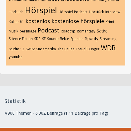
Hörspiel
Hörbuch
Hörspiel-Podcast
Hörstück
Interview
kostenlos
kostenlose hörspiele
Kalkar 81
Krimi
Podcast
Satire
Musik
persiflage
Roadtrip
Romantasy
Spotify
Science Fiction
SDR
SF
Soundeffekte
Spanien
Streaming
WDR
Studio 13
SWR2
Südamerika
The Belles
Traudl Bünger
youtube
Statistik
4.960 Themen
6.362 Beiträge (1,11 Beiträge pro Tag)