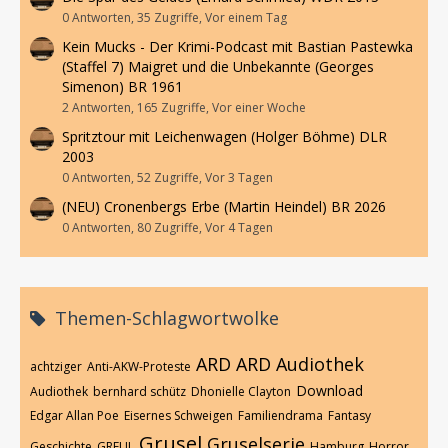
0 Antworten, 35 Zugriffe, Vor einem Tag
Kein Mucks - Der Krimi-Podcast mit Bastian Pastewka
(Staffel 7) Maigret und die Unbekannte (Georges
Simenon) BR 1961
2 Antworten, 165 Zugriffe, Vor einer Woche
Spritztour mit Leichenwagen (Holger Böhme) DLR
2003
0 Antworten, 52 Zugriffe, Vor 3 Tagen
(NEU) Cronenbergs Erbe (Martin Heindel) BR 2026
0 Antworten, 80 Zugriffe, Vor 4 Tagen
Themen-Schlagwortwolke
ARD
ARD Audiothek
achtziger
Anti-AKW-Proteste
Download
Audiothek
bernhard schütz
Dhonielle Clayton
Edgar Allan Poe
Eisernes Schweigen
Familiendrama
Fantasy
Grusel
Gruselserie
Geschichte
GREUL
Hamburg
Horror