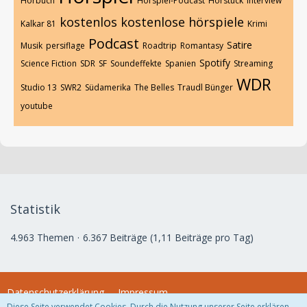
Hörbuch
Hörspiel-Podcast
Hörstück
Interview
kostenlos
kostenlose hörspiele
Kalkar 81
Krimi
Podcast
Satire
Musik
persiflage
Roadtrip
Romantasy
Spotify
Science Fiction
SDR
SF
Soundeffekte
Spanien
Streaming
WDR
Studio 13
SWR2
Südamerika
The Belles
Traudl Bünger
youtube
Statistik
4.963 Themen
6.367 Beiträge (1,11 Beiträge pro Tag)
Datenschutzerklärung
Impressum
Diese Seite verwendet Cookies. Durch die Nutzung unserer Seite erklären