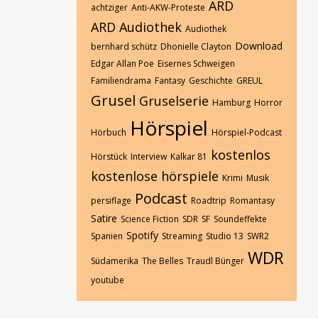
ARD
achtziger
Anti-AKW-Proteste
ARD Audiothek
Audiothek
Download
bernhard schütz
Dhonielle Clayton
Edgar Allan Poe
Eisernes Schweigen
Familiendrama
Fantasy
Geschichte
GREUL
Grusel
Gruselserie
Hamburg
Horror
Hörspiel
Hörbuch
Hörspiel-Podcast
kostenlos
Hörstück
Interview
Kalkar 81
kostenlose hörspiele
Krimi
Musik
Podcast
persiflage
Roadtrip
Romantasy
Satire
Science Fiction
SDR
SF
Soundeffekte
Spotify
Spanien
Streaming
Studio 13
SWR2
WDR
Südamerika
The Belles
Traudl Bünger
youtube