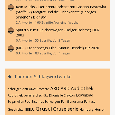
Kein Mucks - Der Krimi-Podcast mit Bastian Pastewka
(Staffel 7) Maigret und die Unbekannte (Georges
Simenon) BR 1961
2 Antworten, 166 Zugriffe, Vor einer Woche
Spritztour mit Leichenwagen (Holger Böhme) DLR
2003
0 Antworten, 55 Zugriffe, Vor 3 Tagen
(NEU) Cronenbergs Erbe (Martin Heindel) BR 2026
0 Antworten, 83 Zugriffe, Vor 4 Tagen
Themen-Schlagwortwolke
ARD
ARD Audiothek
achtziger
Anti-AKW-Proteste
Download
Audiothek
bernhard schütz
Dhonielle Clayton
Edgar Allan Poe
Eisernes Schweigen
Familiendrama
Fantasy
Grusel
Gruselserie
Geschichte
GREUL
Hamburg
Horror