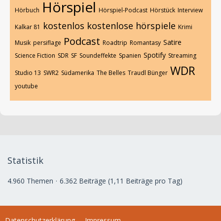
Hörspiel
Hörbuch
Hörspiel-Podcast
Hörstück
Interview
kostenlos
kostenlose hörspiele
Kalkar 81
Krimi
Podcast
Satire
Musik
persiflage
Roadtrip
Romantasy
Spotify
Science Fiction
SDR
SF
Soundeffekte
Spanien
Streaming
WDR
Studio 13
SWR2
Südamerika
The Belles
Traudl Bünger
youtube
Statistik
4.960 Themen
6.362 Beiträge (1,11 Beiträge pro Tag)
Datenschutzerklärung
Impressum