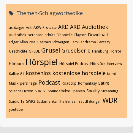
Themen-Schlagwortwolke
ARD
ARD Audiothek
achtziger
Anti-AKW-Proteste
Download
Audiothek
bernhard schütz
Dhonielle Clayton
Edgar Allan Poe
Eisernes Schweigen
Familiendrama
Fantasy
Grusel
Gruselserie
Geschichte
GREUL
Hamburg
Horror
Hörspiel
Hörbuch
Hörspiel-Podcast
Hörstück
Interview
kostenlos
kostenlose hörspiele
Kalkar 81
Krimi
Podcast
Satire
Musik
persiflage
Roadtrip
Romantasy
Spotify
Science Fiction
SDR
SF
Soundeffekte
Spanien
Streaming
WDR
Studio 13
SWR2
Südamerika
The Belles
Traudl Bünger
youtube