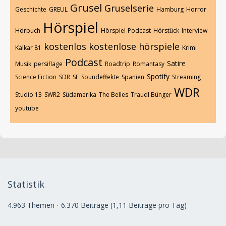
Grusel
Gruselserie
Geschichte
GREUL
Hamburg
Horror
Hörspiel
Hörbuch
Hörspiel-Podcast
Hörstück
Interview
kostenlos
kostenlose hörspiele
Kalkar 81
Krimi
Podcast
Satire
Musik
persiflage
Roadtrip
Romantasy
Spotify
Science Fiction
SDR
SF
Soundeffekte
Spanien
Streaming
WDR
Studio 13
SWR2
Südamerika
The Belles
Traudl Bünger
youtube
Statistik
4.963 Themen
6.370 Beiträge (1,11 Beiträge pro Tag)