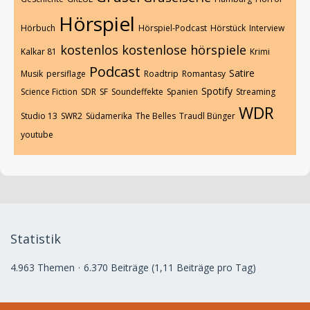
Hörspiel
Hörbuch
Hörspiel-Podcast
Hörstück
Interview
kostenlos
kostenlose hörspiele
Kalkar 81
Krimi
Podcast
Satire
Musik
persiflage
Roadtrip
Romantasy
Spotify
Science Fiction
SDR
SF
Soundeffekte
Spanien
Streaming
WDR
Studio 13
SWR2
Südamerika
The Belles
Traudl Bünger
youtube
Statistik
4.963 Themen
6.370 Beiträge (1,11 Beiträge pro Tag)