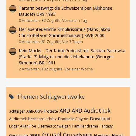
Tartarin bezwingt die Schweizeralpen (Alphonse
Daudet) DRS 1983
0 Antworten, 32 Zugriffe, Vor einem Tag
Der abenteuerliche Simplicissimus (Hans Jakob
Christoffel von Grimmelshausen) SWR 2000
0 Antworten, 61 Zugriffe, Vor 3 Tagen
Kein Mucks - Der Krimi-Podcast mit Bastian Pastewka
(Staffel 7) Maigret und die Unbekannte (Georges
Simenon) BR 1961
2 Antworten, 182 Zugriffe, Vor einer Woche
Themen-Schlagwortwolke
ARD
ARD Audiothek
achtziger
Anti-AKW-Proteste
Download
Audiothek
bernhard schütz
Dhonielle Clayton
Edgar Allan Poe
Eisernes Schweigen
Familiendrama
Fantasy
Grusel
Gruselserie
Geschichte
GREUL
Hamburg
Horror