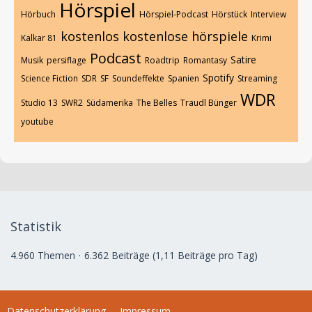
Hörspiel
Hörbuch
Hörspiel-Podcast
Hörstück
Interview
kostenlos
kostenlose hörspiele
Kalkar 81
Krimi
Podcast
Satire
Musik
persiflage
Roadtrip
Romantasy
Spotify
Science Fiction
SDR
SF
Soundeffekte
Spanien
Streaming
WDR
Studio 13
SWR2
Südamerika
The Belles
Traudl Bünger
youtube
Statistik
4.960 Themen
6.362 Beiträge (1,11 Beiträge pro Tag)
Datenschutzerklärung
Impressum