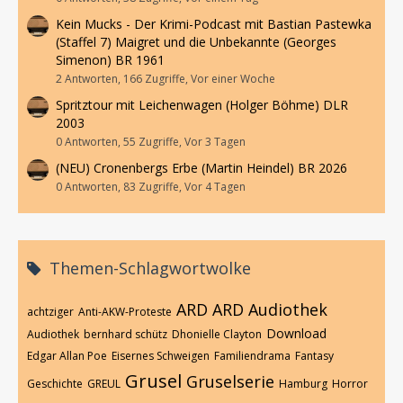
Kein Mucks - Der Krimi-Podcast mit Bastian Pastewka
(Staffel 7) Maigret und die Unbekannte (Georges
Simenon) BR 1961
2 Antworten, 166 Zugriffe, Vor einer Woche
Spritztour mit Leichenwagen (Holger Böhme) DLR
2003
0 Antworten, 55 Zugriffe, Vor 3 Tagen
(NEU) Cronenbergs Erbe (Martin Heindel) BR 2026
0 Antworten, 83 Zugriffe, Vor 4 Tagen
Themen-Schlagwortwolke
ARD
ARD Audiothek
achtziger
Anti-AKW-Proteste
Download
Audiothek
bernhard schütz
Dhonielle Clayton
Edgar Allan Poe
Eisernes Schweigen
Familiendrama
Fantasy
Grusel
Gruselserie
Geschichte
GREUL
Hamburg
Horror