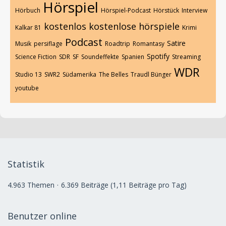
Hörspiel
Hörbuch
Hörspiel-Podcast
Hörstück
Interview
kostenlos
kostenlose hörspiele
Kalkar 81
Krimi
Podcast
Satire
Musik
persiflage
Roadtrip
Romantasy
Spotify
Science Fiction
SDR
SF
Soundeffekte
Spanien
Streaming
WDR
Studio 13
SWR2
Südamerika
The Belles
Traudl Bünger
youtube
Statistik
4.963 Themen
6.369 Beiträge (1,11 Beiträge pro Tag)
Benutzer online