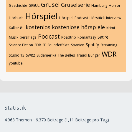
Grusel
Gruselserie
Geschichte
GREUL
Hamburg
Horror
Hörspiel
Hörbuch
Hörspiel-Podcast
Hörstück
Interview
kostenlos
kostenlose hörspiele
Kalkar 81
Krimi
Podcast
Satire
Musik
persiflage
Roadtrip
Romantasy
Spotify
Science Fiction
SDR
SF
Soundeffekte
Spanien
Streaming
WDR
Studio 13
SWR2
Südamerika
The Belles
Traudl Bünger
youtube
Statistik
4.963 Themen
6.370 Beiträge (1,11 Beiträge pro Tag)