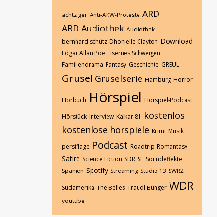
ARD
achtziger
Anti-AKW-Proteste
ARD Audiothek
Audiothek
Download
bernhard schütz
Dhonielle Clayton
Edgar Allan Poe
Eisernes Schweigen
Familiendrama
Fantasy
Geschichte
GREUL
Grusel
Gruselserie
Hamburg
Horror
Hörspiel
Hörbuch
Hörspiel-Podcast
kostenlos
Hörstück
Interview
Kalkar 81
kostenlose hörspiele
Krimi
Musik
Podcast
persiflage
Roadtrip
Romantasy
Satire
Science Fiction
SDR
SF
Soundeffekte
Spotify
Spanien
Streaming
Studio 13
SWR2
WDR
Südamerika
The Belles
Traudl Bünger
youtube