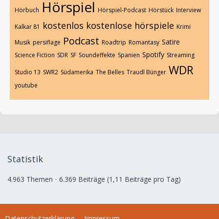
Hörspiel
Hörbuch
Hörspiel-Podcast
Hörstück
Interview
kostenlos
kostenlose hörspiele
Kalkar 81
Krimi
Podcast
Satire
Musik
persiflage
Roadtrip
Romantasy
Spotify
Science Fiction
SDR
SF
Soundeffekte
Spanien
Streaming
WDR
Studio 13
SWR2
Südamerika
The Belles
Traudl Bünger
youtube
Statistik
4.963 Themen
6.369 Beiträge (1,11 Beiträge pro Tag)
Datenschutzerklärung
Impressum