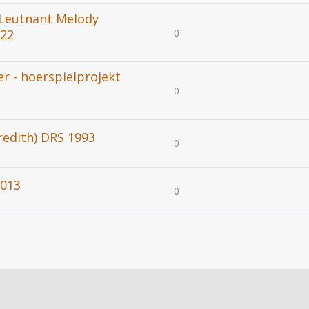
 Leutnant Melody
0
022
r - hoerspielprojekt
0
edith) DRS 1993
0
2013
0