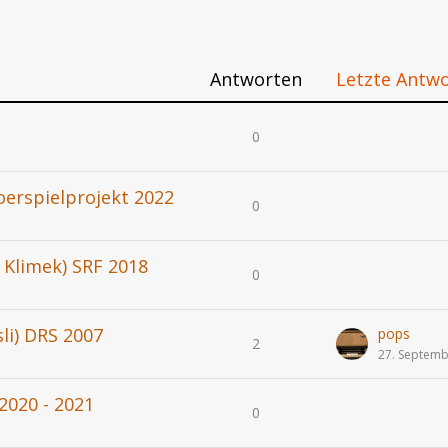
Antworten
Letzte Antw
0
oerspielprojekt 2022
0
 Klimek) SRF 2018
0
li) DRS 2007
pops
2
27. Septemb
2020 - 2021
0