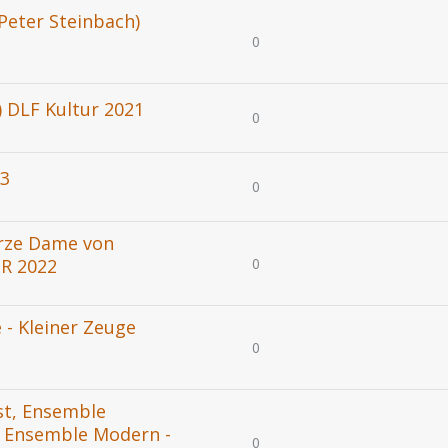
Peter Steinbach)
0
 DLF Kultur 2021
0
93
0
arze Dame von
0
BR 2022
 - Kleiner Zeuge
0
st, Ensemble
- Ensemble Modern -
0