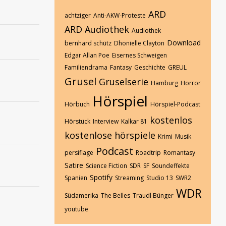
ARD
achtziger
Anti-AKW-Proteste
ARD Audiothek
Audiothek
Download
bernhard schütz
Dhonielle Clayton
Edgar Allan Poe
Eisernes Schweigen
Familiendrama
Fantasy
Geschichte
GREUL
Grusel
Gruselserie
Hamburg
Horror
Hörspiel
Hörbuch
Hörspiel-Podcast
kostenlos
Hörstück
Interview
Kalkar 81
kostenlose hörspiele
Krimi
Musik
Podcast
persiflage
Roadtrip
Romantasy
Satire
Science Fiction
SDR
SF
Soundeffekte
Spotify
Spanien
Streaming
Studio 13
SWR2
WDR
Südamerika
The Belles
Traudl Bünger
youtube