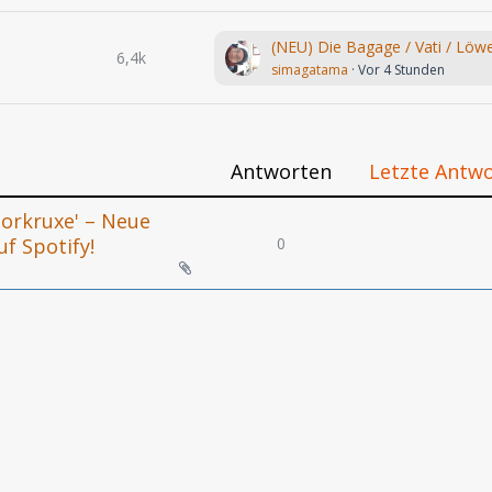
6,4k
simagatama
Vor 4 Stunden
Antworten
Letzte Antw
Horkruxe' – Neue
0
uf Spotify!