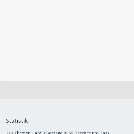
Statistik
219 Themen
4.598 Beiträge (0,69 Beiträge pro Tag)