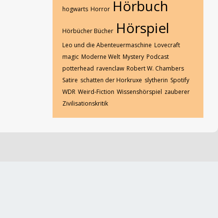
Hörbuch
hogwarts
Horror
Hörspiel
Hörbücher Bücher
Leo und die Abenteuermaschine
Lovecraft
magic
Moderne Welt
Mystery
Podcast
potterhead
ravenclaw
Robert W. Chambers
Satire
schatten der Horkruxe
slytherin
Spotify
WDR
Weird-Fiction
Wissenshörspiel
zauberer
Zivilisationskritik