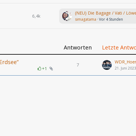
6,4k
simagatama
Vor 4 Stunden
Antworten
Letzte Antw
rdsee“​
WDR_Hoers
7
+1
21. Juni 202