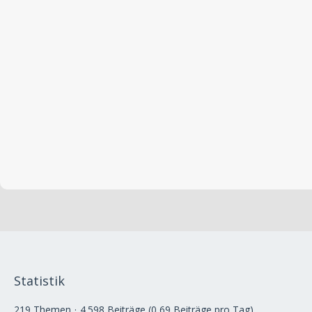
Statistik
219 Themen
4.598 Beiträge (0,69 Beiträge pro Tag)