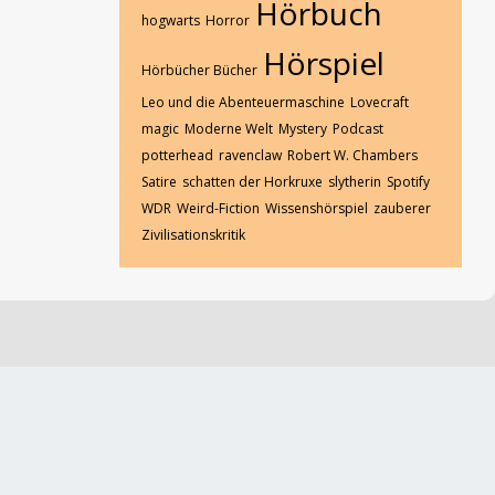
Hörbuch
hogwarts
Horror
Hörspiel
Hörbücher Bücher
Leo und die Abenteuermaschine
Lovecraft
magic
Moderne Welt
Mystery
Podcast
potterhead
ravenclaw
Robert W. Chambers
Satire
schatten der Horkruxe
slytherin
Spotify
WDR
Weird-Fiction
Wissenshörspiel
zauberer
Zivilisationskritik