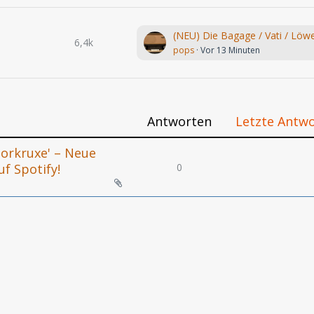
6,4k
pops
Vor 13 Minuten
Antworten
Letzte Antw
Horkruxe' – Neue
0
uf Spotify!