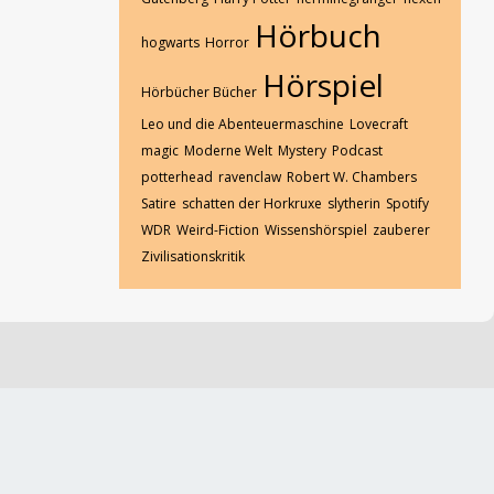
Hörbuch
hogwarts
Horror
Hörspiel
Hörbücher Bücher
Leo und die Abenteuermaschine
Lovecraft
magic
Moderne Welt
Mystery
Podcast
potterhead
ravenclaw
Robert W. Chambers
Satire
schatten der Horkruxe
slytherin
Spotify
WDR
Weird-Fiction
Wissenshörspiel
zauberer
Zivilisationskritik