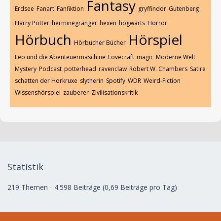
Fantasy
Erdsee
Fanart
Fanfiktion
gryffindor
Gutenberg
Harry Potter
herminegranger
hexen
hogwarts
Horror
Hörbuch
Hörspiel
Hörbücher Bücher
Leo und die Abenteuermaschine
Lovecraft
magic
Moderne Welt
Mystery
Podcast
potterhead
ravenclaw
Robert W. Chambers
Satire
schatten der Horkruxe
slytherin
Spotify
WDR
Weird-Fiction
Wissenshörspiel
zauberer
Zivilisationskritik
Statistik
219 Themen
4.598 Beiträge (0,69 Beiträge pro Tag)