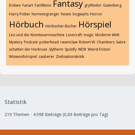
Fantasy
Erdsee
Fanart
Fanfiktion
gryffindor
Gutenberg
Harry Potter
herminegranger
hexen
hogwarts
Horror
Hörbuch
Hörspiel
Hörbücher Bücher
Leo und die Abenteuermaschine
Lovecraft
magic
Moderne Welt
Mystery
Podcast
potterhead
ravenclaw
Robert W. Chambers
Satire
schatten der Horkruxe
slytherin
Spotify
WDR
Weird-Fiction
Wissenshörspiel
zauberer
Zivilisationskritik
Statistik
219 Themen
4.598 Beiträge (0,69 Beiträge pro Tag)