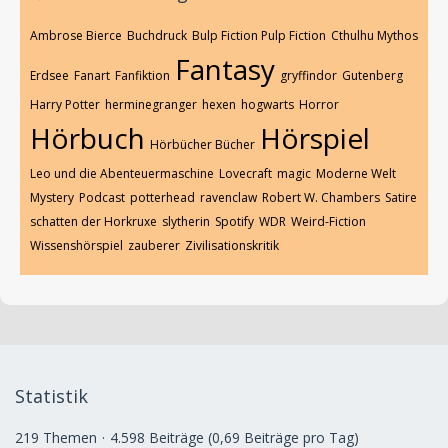
Ambrose Bierce
Buchdruck
Bulp Fiction Pulp Fiction
Cthulhu Mythos
Fantasy
Erdsee
Fanart
Fanfiktion
gryffindor
Gutenberg
Harry Potter
herminegranger
hexen
hogwarts
Horror
Hörbuch
Hörspiel
Hörbücher Bücher
Leo und die Abenteuermaschine
Lovecraft
magic
Moderne Welt
Mystery
Podcast
potterhead
ravenclaw
Robert W. Chambers
Satire
schatten der Horkruxe
slytherin
Spotify
WDR
Weird-Fiction
Wissenshörspiel
zauberer
Zivilisationskritik
Statistik
219 Themen
4.598 Beiträge (0,69 Beiträge pro Tag)