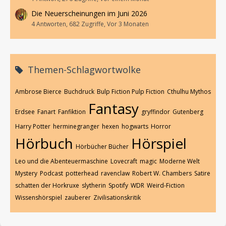
Die Neuerscheinungen im Juni 2026
4 Antworten, 682 Zugriffe, Vor 3 Monaten
Themen-Schlagwortwolke
Ambrose Bierce
Buchdruck
Bulp Fiction Pulp Fiction
Cthulhu Mythos
Fantasy
Erdsee
Fanart
Fanfiktion
gryffindor
Gutenberg
Harry Potter
herminegranger
hexen
hogwarts
Horror
Hörbuch
Hörspiel
Hörbücher Bücher
Leo und die Abenteuermaschine
Lovecraft
magic
Moderne Welt
Mystery
Podcast
potterhead
ravenclaw
Robert W. Chambers
Satire
schatten der Horkruxe
slytherin
Spotify
WDR
Weird-Fiction
Wissenshörspiel
zauberer
Zivilisationskritik